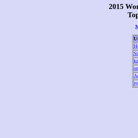
2015 Wo
Top
M
U
H
Si
k
o
A
jy